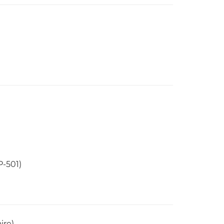
P-501)
ire)