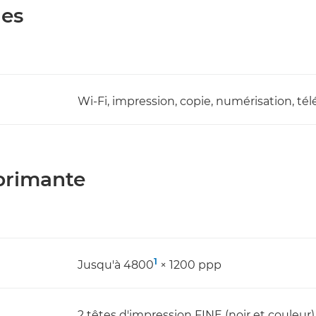
les
Wi-Fi, impression, copie, numérisation, tél
mprimante
1
Jusqu'à 4800
× 1200 ppp
2 têtes d'impression FINE (noir et couleur)