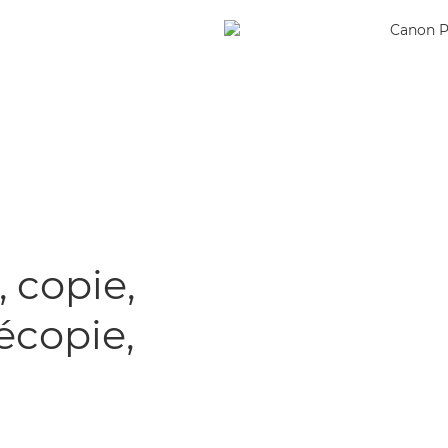
, copie,
écopie,