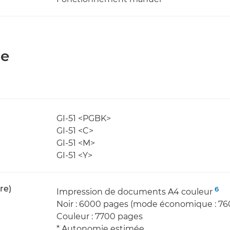
ie
GI-51 <PGBK>
GI-51 <C>
GI-51 <M>
GI-51 <Y>
re)
6
Impression de documents A4 couleur
Noir : 6000 pages (mode économique : 7
Couleur : 7700 pages
* Autonomie estimée.