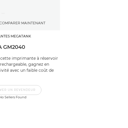
COMPARER MAINTENANT
ANTES MEGATANK
A GM2040
 cette imprimante à réservoir
 rechargeable, gagnez en
ivité avec un faible coût de
VER UN REVENDEUR
No Sellers Found