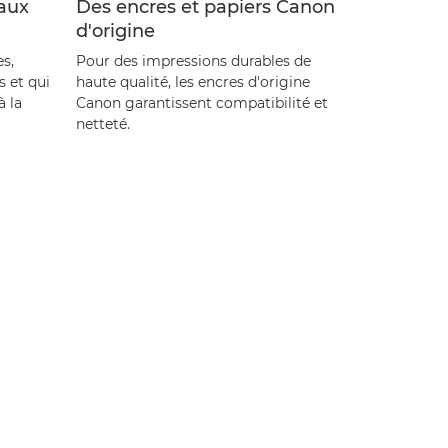
 aux
Des encres et papiers Canon
Toutes nos
d'origine
élégantes e
s'inscrivent
s,
Pour des impressions durables de
bureau ou d
s et qui
haute qualité, les encres d'origine
à la
Canon garantissent compatibilité et
netteté.