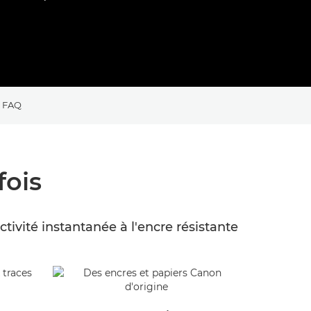
FAQ
fois
ivité instantanée à l'encre résistante
Élégant 