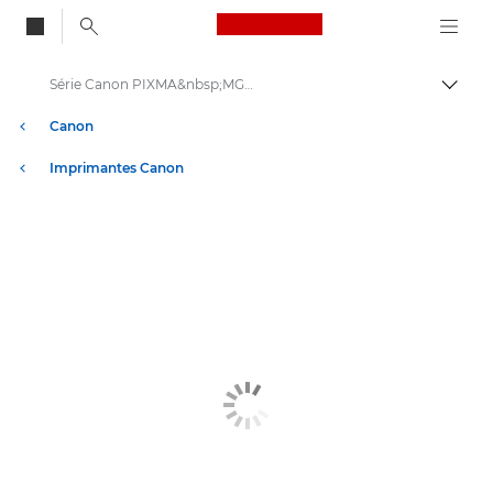
Canon Logo, back to
Série Canon PIXMA&nbsp;MG7700 -
Bascul
Canon
Imprimantes Canon