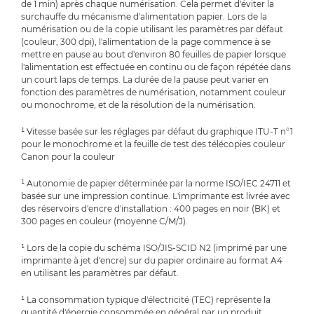
de 1 min) après chaque numérisation. Cela permet d'éviter la
surchauffe du mécanisme d'alimentation papier. Lors de la
numérisation ou de la copie utilisant les paramètres par défaut
(couleur, 300 dpi), l'alimentation de la page commence à se
mettre en pause au bout d'environ 80 feuilles de papier lorsque
l'alimentation est effectuée en continu ou de façon répétée dans
un court laps de temps. La durée de la pause peut varier en
fonction des paramètres de numérisation, notamment couleur
ou monochrome, et de la résolution de la numérisation.
¹ Vitesse basée sur les réglages par défaut du graphique ITU-T n°1
pour le monochrome et la feuille de test des télécopies couleur
Canon pour la couleur
¹ Autonomie de papier déterminée par la norme ISO/IEC 24711 et
basée sur une impression continue. L'imprimante est livrée avec
des réservoirs d'encre d'installation : 400 pages en noir (BK) et
300 pages en couleur (moyenne C/M/J).
¹ Lors de la copie du schéma ISO/JIS-SCID N2 (imprimé par une
imprimante à jet d'encre) sur du papier ordinaire au format A4
en utilisant les paramètres par défaut.
¹ La consommation typique d'électricité (TEC) représente la
quantité d'énergie consommée en général par un produit