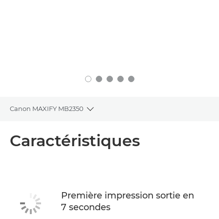
Canon MAXIFY MB2350
Toggle breadcrumbs
Présentation
Caractéristiques
Caractéristiques
Assistance
Première impression sortie en
7 secondes
ACHETER DE L'ENCRE