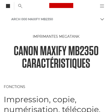
Canon Logo, back to
ARCH 000 MAXIFY MB2350
Bascul
Canon
IMPRIMANTES MEGATANK
Imprimantes Canon
CANON MAXIFY MB2350
Imprimantes jet d'encre professionnelles - Jet d'encre
CARACTÉRISTIQUES
FONCTIONS
Impression, copie,
numérisation, télécopie,