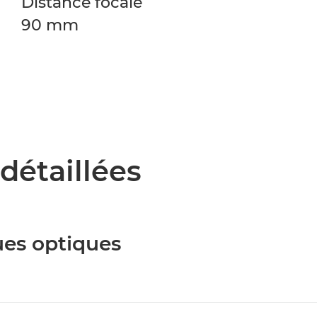
Distance focale
90 mm
détaillées
ues optiques