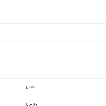
-
-
E-77 II
ES-84