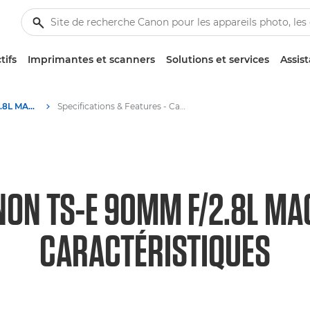
tifs
Imprimantes et scanners
Solutions et services
Assis
Canon TS-E 90mm f/2.8L MACRO - Lenses - Camera & Photo lenses
Specifications & Features - Canon TS-E 90mm f/2.8L MACRO - Canon TS-E 90mm f/2.8L MACRO
ON TS-E 90MM F/2.8L M
CARACTÉRISTIQUES