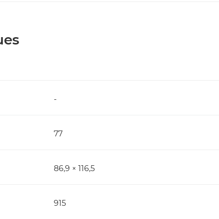
ues
-
77
86,9 × 116,5
915