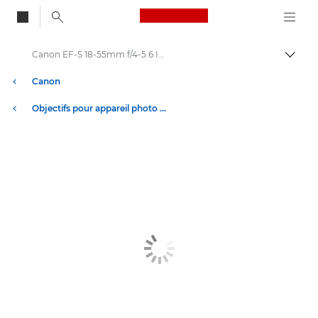
Canon Logo, back to
Canon EF-S 18-55mm f/4-5.6 IS STM - Objectifs
Bascul
Canon
Objectifs pour appareil photo Canon