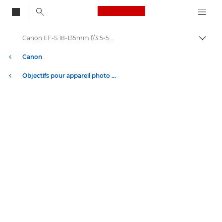
Canon Logo, back to
Canon EF-S 18-135mm f/3.5-5.6 IS USM - Objectifs - Objectifs photo
Bascul
Canon
Objectifs pour appareil photo Canon