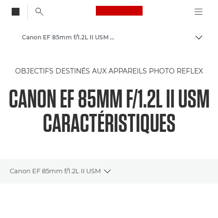
Canon Logo, back to
Canon EF 85mm f/1.2L II USM - Objectifs - Objectifs photo
Bascul
Canon
OBJECTIFS DESTINÉS AUX APPAREILS PHOTO REFLEX
Objectifs pour appareil photo Canon
CANON EF 85MM F/1.2L II USM
CARACTÉRISTIQUES
Canon EF 85mm f/1.2L II USM
Toggle breadcrumbs
Présentation