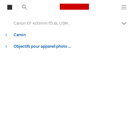
Canon Logo, back to
Canon EF 400mm f/5.6L USM - Objectifs - Objectifs photo
Bascul
Canon
Objectifs pour appareil photo Canon