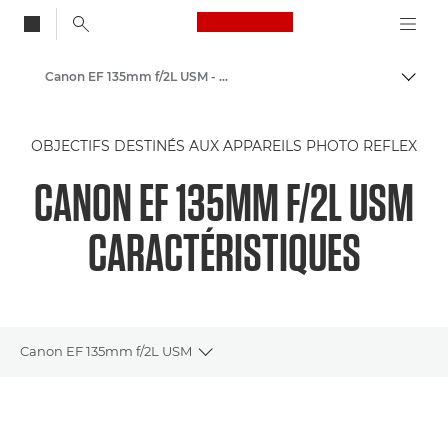
Canon Logo, back to
Canon EF 135mm f/2L USM - Objectifs - Objectifs photo
Bascul
Canon
OBJECTIFS DESTINÉS AUX APPAREILS PHOTO REFLEX
Objectifs pour appareil photo Canon
CANON EF 135MM F/2L USM
CARACTÉRISTIQUES
Canon EF 135mm f/2L USM
Toggle breadcrumbs
Présentation