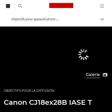
Canon Logo, back to
Objectifs pour appareil photo Canon
Bascul
Canon
Galerie

OBJECTIFS POUR LA DIFFUSION
Canon
CJ18ex28B IASE T