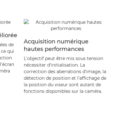
liorée
Acquisition numérique
Une conc
nées de
hautes performances
ergonom
 ce qui
uction
L'objectif peut être mis sous tension
Avec un poi
l'écran
nécessiter d'initialisation. La
longueur de
améra
correction des aberrations d'image, la
tient bien 
détection de position et l'affichage de
et suffisam
la position du viseur sont autant de
facilement t
fonctions disponibles sur la caméra.