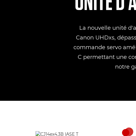
UNITÉ D'
La nouvelle unité d'
Canon UHDxs, dépassan
commande servo amélio
C permettant une conf
notre g