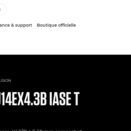
tance & support
Boutique officielle
FUSION
J14EX4.3B IASE T