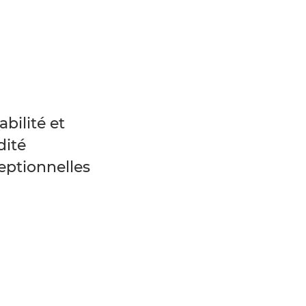
abilité et
dité
eptionnelles