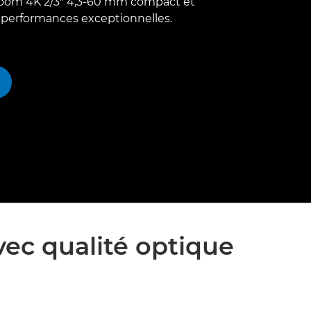
zoom 4K 2/3" 4,3-60 mm compact et
 performances exceptionnelles.
vec qualité optique