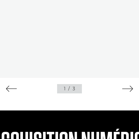
1
/
3