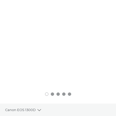
Canon EOS 1300D
Toggle breadcrumbs