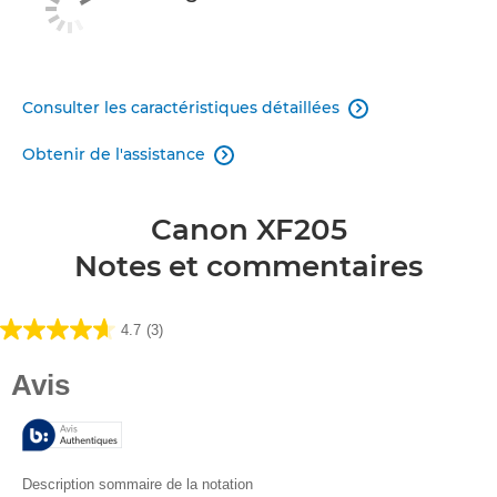
Consulter les caractéristiques détaillées

Obtenir de l'assistance

Canon XF205
Notes et commentaires
4.7
(3)
4.7
sur
5
étoiles.
3
avis