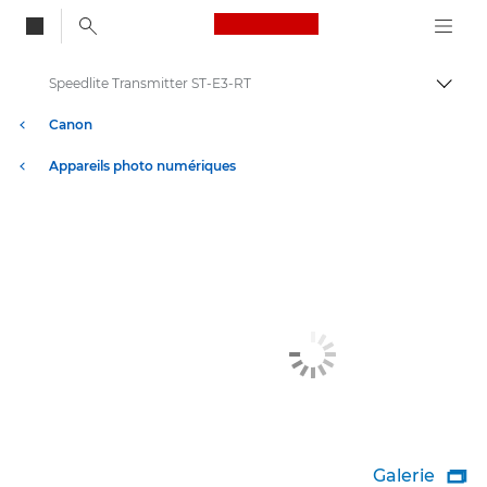
Canon Logo, back to
Speedlite Transmitter ST-E3-RT
Bascul
Canon
Appareils photo numériques
Galerie
