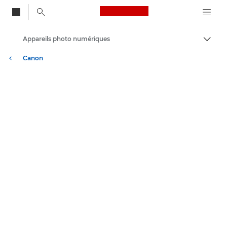
Canon Logo, back to
Appareils photo numériques
Bascul
Canon