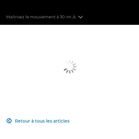
Maîtrisez le mouvement à 30 im./s.
TECHNOLOGIE DE CAPTEUR
OBTURATEUR ÉLECTRONIQUE
PERFORMANCES EN BASSE LUMIÈRE
Retour à tous les articles
