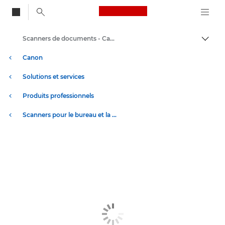
Canon Logo, back to
Scanners de documents - Canon Suisse
Bascul
Canon
Solutions et services
Produits professionnels
Scanners pour le bureau et la maison