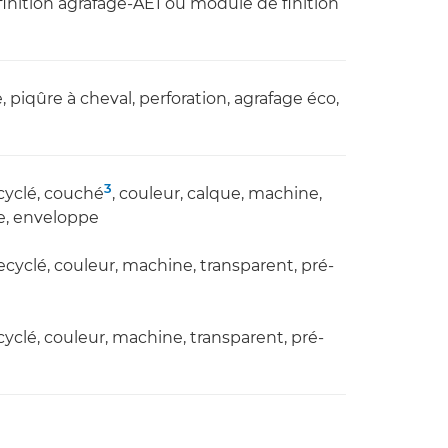
inition agrafage-AE1 ou module de finition
piqûre à cheval, perforation, agrafage éco,
3
ecyclé, couché
, couleur, calque, machine,
te, enveloppe
 recyclé, couleur, machine, transparent, pré-
recyclé, couleur, machine, transparent, pré-