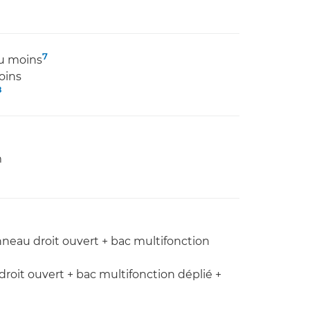
7
ou moins
oins
8
m
neau droit ouvert + bac multifonction
oit ouvert + bac multifonction déplié +