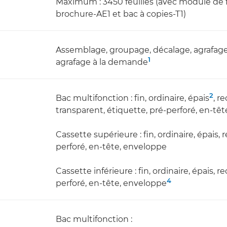
Maximum : 3450 feuilles (avec module de f
brochure-AE1 et bac à copies-T1)
Assemblage, groupage, décalage, agrafage, 
1
agrafage à la demande
2
Bac multifonction : fin, ordinaire, épais
, r
transparent, étiquette, pré-perforé, en-tê
Cassette supérieure : fin, ordinaire, épais,
perforé, en-tête, enveloppe
Cassette inférieure : fin, ordinaire, épais, 
4
perforé, en-tête, enveloppe
Bac multifonction :