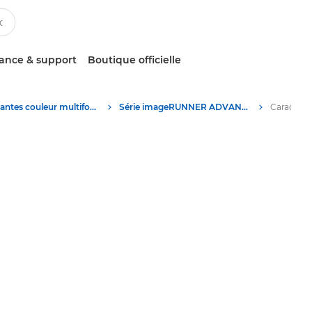
tance & support
Boutique officielle
Imprimantes couleur multifonction
Série imageRUNNER ADVANCE DX C3800 de Canon