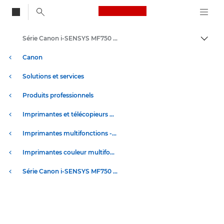
Canon Logo, back to
Série Canon i-SENSYS MF750 - Imprimantes couleur de bureau
Bascul
Canon
Solutions et services
Produits professionnels
Imprimantes et télécopieurs professionnels
Imprimantes multifonctions - Multifonctions
Imprimantes couleur multifonction
Série Canon i-SENSYS MF750 - Imprimantes couleur de bureau