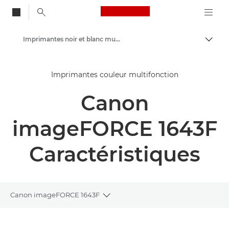
Canon Logo, back to
Imprimantes noir et blanc multifonction
Bascul
Canon
Imprimantes couleur multifonction
Solutions et services
Canon
Produits professionnels
Imprimantes et télécopieurs professionnels
imageFORCE 1643F
Imprimantes multifonctions - Multifonctions
Caractéristiques
Canon imageFORCE 1643F
Toggle breadcrumbs
Présentation