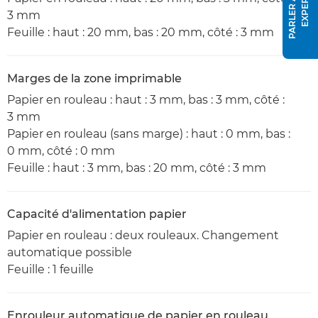
P
A
R
L
E
R
À
U
N
E
X
P
E
R
T
3 mm
Feuille : haut : 20 mm, bas : 20 mm, côté : 3 mm
Marges de la zone imprimable
Papier en rouleau : haut : 3 mm, bas : 3 mm, côté :
3 mm
Papier en rouleau (sans marge) : haut : 0 mm, bas :
0 mm, côté : 0 mm
Feuille : haut : 3 mm, bas : 20 mm, côté : 3 mm
Capacité d'alimentation papier
Papier en rouleau : deux rouleaux. Changement
automatique possible
Feuille : 1 feuille
Enrouleur automatique de papier en rouleau