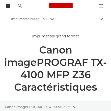
Canon Logo, back to
Imprimante imagePROGRAF TX-4100 MFP Z36 de Canon - Caractéristiques techniques
Bascul
Canon
Imprimantes grand format
Solutions et services
Canon
Produits professionnels
High-Quality Large Format Printers for CAD/GIS and Stunning Graphics
imagePROGRAF TX-
imagePROGRAF TX-4100 MFP Z36 : impression grand format efficace
4100 MFP Z36
Caractéristiques
Canon imagePROGRAF TX-4100 MFP Z36
Toggle breadcrumbs