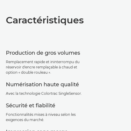
Présentation
Caractéristiques
Caractéristiques
Assistance
Production de gros volumes
Téléchargement au format PDF
Remplacement rapide et ininterrompu du
réservoir d'encre remplaçable à chaud et
option « double rouleau ».
Numérisation haute qualité
Avec la technologie Colortrac SingleSensor.
Sécurité et fiabilité
Fonctionnalités mises à niveau selon les
exigences du marché.