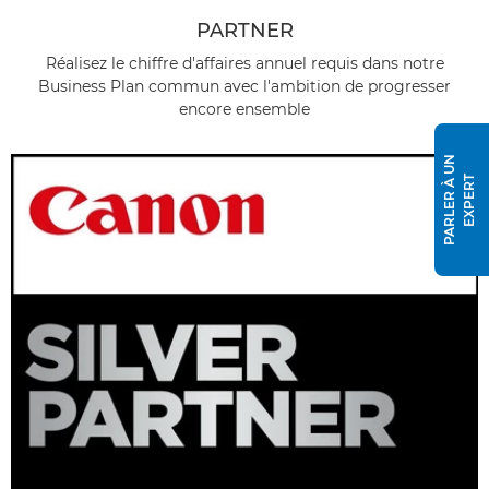
PARTNER
Réalisez le chiffre d'affaires annuel requis dans notre
Business Plan commun avec l'ambition de progresser
encore ensemble
P
A
R
L
E
R
À
U
N
E
X
P
E
R
T