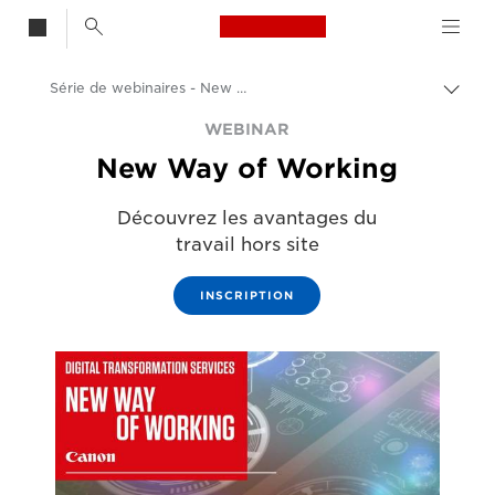
Canon Logo, back t
Série de webinaires - New Way of Working
Bascu
Canon
WEBINAR
New Way of Working
Solutions et services
Evénements et témoignages
Découvrez les avantages du
travail hors site
Webinaires professionnels Canon
INSCRIPTION