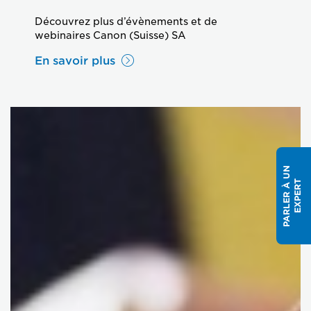
Découvrez plus d’évènements et de
webinaires Canon (Suisse) SA
En savoir plus
P
A
R
L
E
R
À
U
N
E
X
P
E
R
T