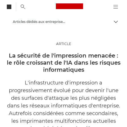
Canon Logo, back to
Articles dédiés aux entreprises et aux professionnels
Bascul
Canon
Solutions et services
ARTICLE
Evénements et témoignages
La sécurité de l'impression menacée :
le rôle croissant de l'IA dans les risques
informatiques
L'infrastructure d'impression a
progressivement évolué pour devenir l'une
des surfaces d'attaque les plus négligées
dans les réseaux informatiques d'entreprise.
Autrefois considérées comme secondaires,
les imprimantes multifonctions actuelles