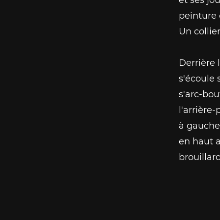
peinture 
Un collie
Derrière 
s'écoule 
s'arc-bo
l'arrière
à gauche 
en haut a
brouillard