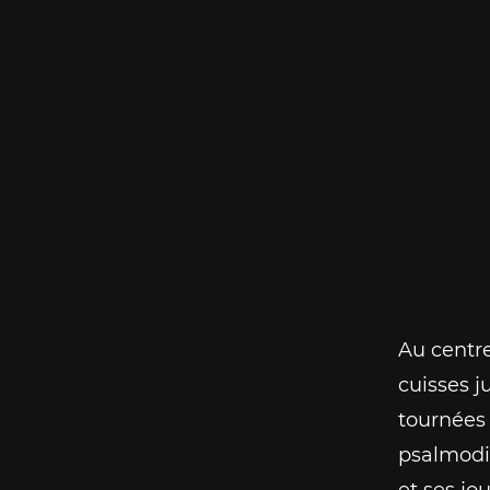
Au centre
cuisses j
tournées 
psalmodia
et ses jo