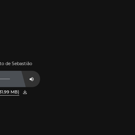
oto de Sebastião
Mute
31.99 MB)
nêtre.