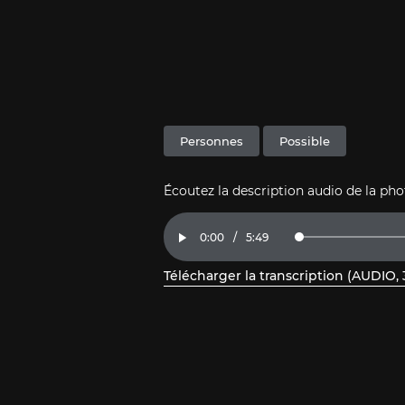
Personnes
Possible
Écoutez la description audio de la ph
Current
0:00
/
Duration
5:49
Loaded
:
Play
2.84%
Time
Télécharger la transcription (AUDIO, 
, ouvrez le PDF dans une nouvelle fe