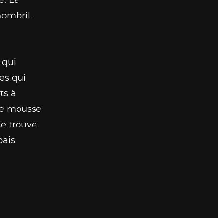
nombril.
 qui
es qui
ts à
 de mousse
se trouve
pais