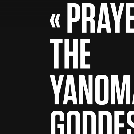
« PRAY
THE
YANOM
GODDES