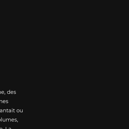
me, des
umes
antait ou
 plumes,
e. La