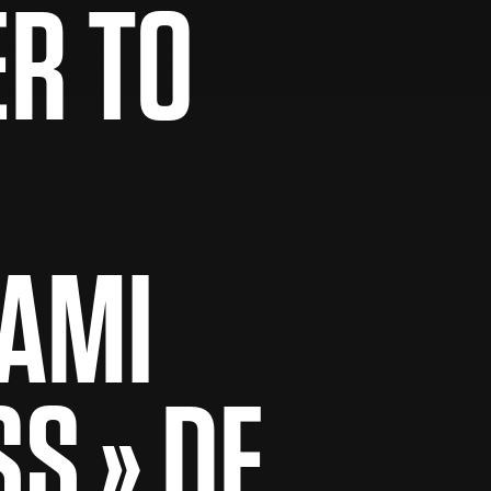
ER TO
AMI
S » DE