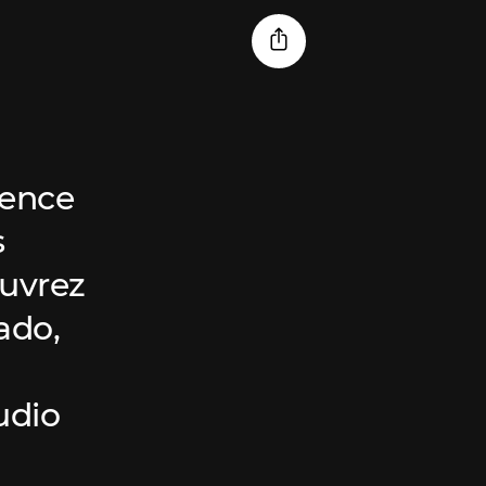
ience
s
ouvrez
ado,
udio