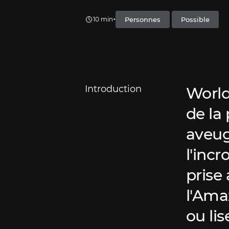
•
Personnes
Possible
10 min
Introduction
World
de la
aveug
l'inc
prise
l'Ama
ou lis