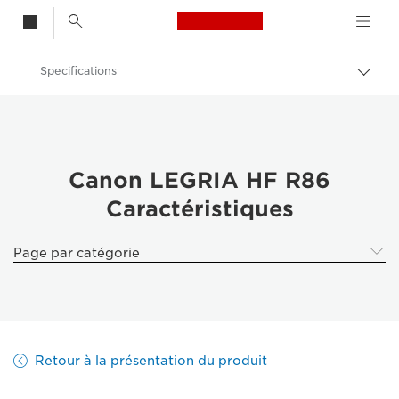
Canon Logo, back t
Specifications
Bascu
entre
Canon
les
fils
Caméscopes
d'Ari
Canon LEGRIA HF R86
Caractéristiques
Page par catégorie
Retour à la présentation du produit