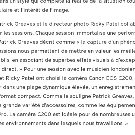
ns un style qui complète la réalité de la situation to
laire et l'intérêt de l'image.
trick Greaves et le directeur photo Ricky Patel colla
r les sessions. Chaque session immortalise une perfo
 Patrick Greaves décrit comme « la capture d'un phén
essions nous permettent de mettre en valeur les meille
lis, en associant de superbes effets visuels à d'excep
direct. » Pour une session avec le musicien londonien
et Ricky Patel ont choisi la caméra Canon EOS C200, 
ur dans une plage dynamique élevée, un enregistrem
format compact. Comme le souligne Patrick Greaves,
une grande variété d'accessoires, comme les équipement
o. La caméra C200 est idéale pour de nombreuses util
les environnements dans lesquels nous travaillons. »