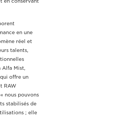
ut en conservant
borent
rmance en une
omène réel et
urs talents,
tionnelles
 Alfa Mist,
qui offre un
ent RAW
 « nous pouvons
s stabilisés de
isations ; elle