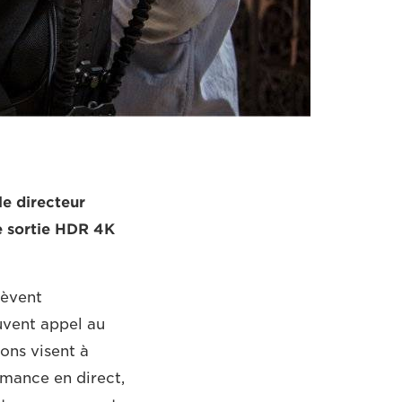
e directeur
e sortie HDR 4K
lèvent
ouvent appel au
ons visent à
mance en direct,