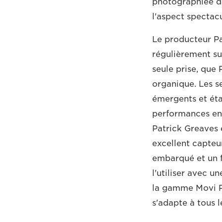
photographiée da
l'aspect spectacu
Le producteur Pa
régulièrement su
seule prise, que
organique. Les s
émergents et étab
performances en 
Patrick Greaves 
excellent capte
embarqué et un 
l'utiliser avec 
la gamme Movi Pr
s'adapte à tous 