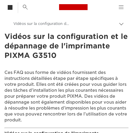
Canon Logo, back t
Vidéos sur la configuration de l'imprimante PIXMA G3510
Bascu
entre
Vidéos sur la configuration et le
Canon
les
dépannage de l'imprimante
fils
Assistance produits clients
d'Ari
PIXMA G3510
Vidéos sur la configuration et le dépannage
Ces FAQ sous forme de vidéos fournissent des
instructions détaillées étape par étape spécifiques à
votre produit. Elles ont été créées pour vous guider lors
des tâches d'installation les plus courantes nécessaires
pour préparer votre produit PIXMA. Des vidéos de
dépannage sont également disponibles pour vous aider
à résoudre les problèmes d'impression les plus courants
que vous pouvez rencontrer lors de l'utilisation de votre
produit.