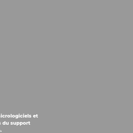
icrologiciels et
s du support
.