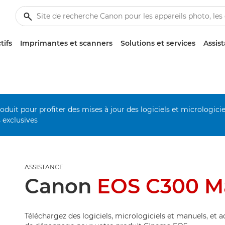
tifs
Imprimantes et scanners
Solutions et services
Assis
duit pour profiter des mises à jour des logiciels et micrologiciel
s exclusives
ASSISTANCE
Canon
EOS C300 Ma
Téléchargez des logiciels, micrologiciels et manuels, et 