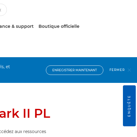
tance & support
Boutique officielle
s, et
FERMER
ENREGISTRER MAINTENANT
ENQUÊTE
rk II PL
accédez aux ressources