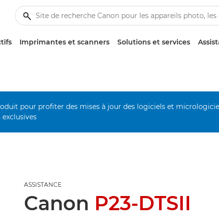
tifs
Imprimantes et scanners
Solutions et services
Assis
duit pour profiter des mises à jour des logiciels et micrologiciel
s exclusives
ASSISTANCE
Canon
P23-DTSII