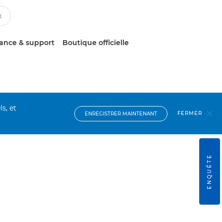
tance & support
Boutique officielle
s, et
FERMER
ENREGISTRER MAINTENANT
ENQUÊTE