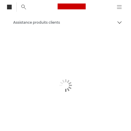
Canon Logo, back to
Assistance produits clients
Bascul
Canon