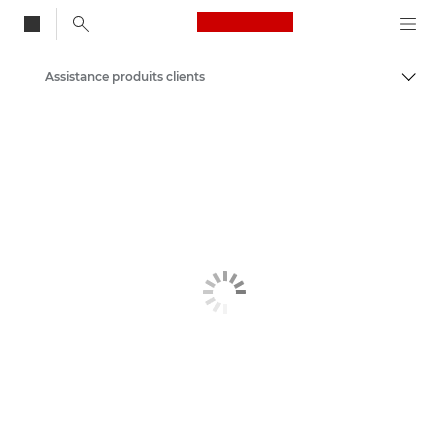
Canon Logo, back to
Assistance produits clients
Bascul
Canon