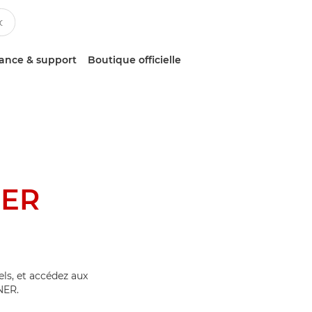
tance & support
Boutique officielle
NER
els, et accédez aux
NER.