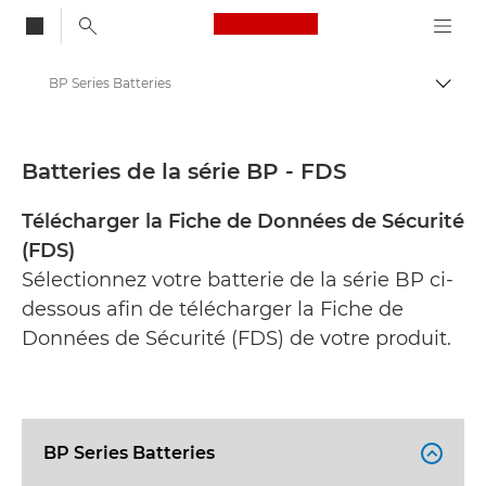
Canon Logo, back to
BP Series Batteries
Bascul
Canon
Fiches de données de sécurité
Batteries de la série BP - FDS
Télécharger la Fiche de Données de Sécurité
(FDS)
Sélectionnez votre batterie de la série BP ci-
dessous afin de télécharger la Fiche de
Données de Sécurité (FDS) de votre produit.
BP Series Batteries
