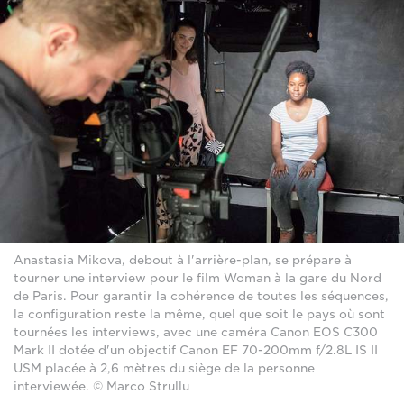
Anastasia Mikova, debout à l'arrière-plan, se prépare à
tourner une interview pour le film Woman à la gare du Nord
de Paris. Pour garantir la cohérence de toutes les séquences,
la configuration reste la même, quel que soit le pays où sont
tournées les interviews, avec une caméra Canon EOS C300
Mark II dotée d'un objectif Canon EF 70-200mm f/2.8L IS II
USM placée à 2,6 mètres du siège de la personne
interviewée. © Marco Strullu