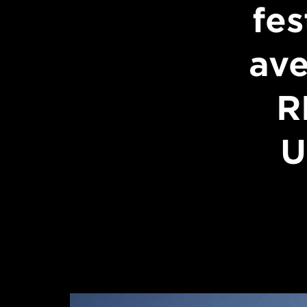
fes
ave
R
U