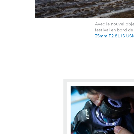
Avec le nouvel obj
festival en bord d
35mm F2.8L IS US