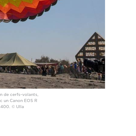
n de cerfs-volants,
vec un Canon EOS R
O400. © Ulla