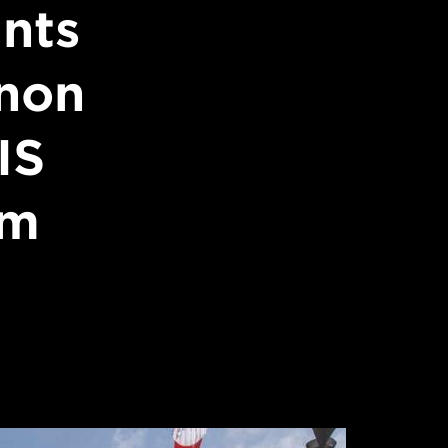
ants
anon
IS
mm