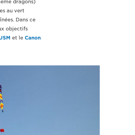
 même dragons)
es au vert
înées. Dans ce
ux objectifs
 USM
et le
Canon