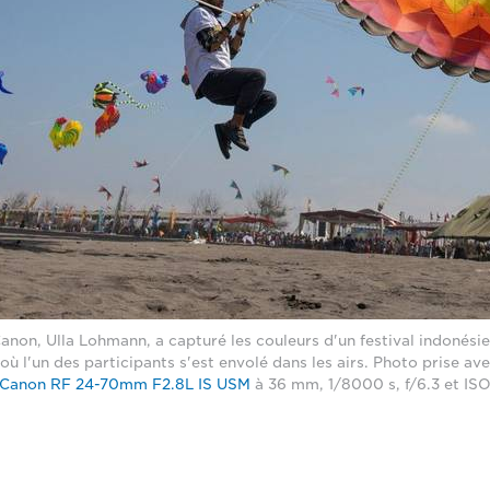
non, Ulla Lohmann, a capturé les couleurs d'un festival indonésie
où l'un des participants s'est envolé dans les airs. Photo prise a
Canon RF 24-70mm F2.8L IS USM
à 36 mm, 1/8000 s, f/6.3 et IS