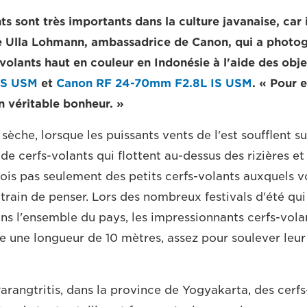
ts sont très importants dans la culture javanaise, car i
e Ulla Lohmann, ambassadrice de Canon, qui a photo
-volants haut en couleur en Indonésie à l'aide des obj
IS USM
et
Canon RF 24-70mm F2.8L IS USM
. « Pour e
n véritable bonheur. »
 sèche, lorsque les puissants vents de l'est soufflent su
de cerfs-volants qui flottent au-dessus des rizières et
efois pas seulement des petits cerfs-volants auxquels v
train de penser. Lors des nombreux festivals d'été qui
s l'ensemble du pays, les impressionnants cerfs-volan
e une longueur de 10 mètres, assez pour soulever leur
Parangtritis, dans la province de Yogyakarta, des cerf