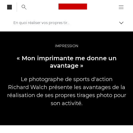
Canon Logo, back to
En quoi réaliser vos propres tirages peut booster votre activité de photographe ?
Bascul
Canon
Vidéo et photographie professionnelles
IMPRESSION
Histoires
« Mon imprimante me donne un
avantage »
Le photographe de sports d'action
Richard Walch présente les avantages de la
réalisation de ses propres tirages photo pour
son activité.