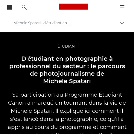
Canon Logo, back to
Michele Spatari : d'étudiant en photographie à professionnel du secteur
Bascul
Canon
Vidéo et photographie professionnelles
ÉTUDIANT
Histoires
D'étudiant en photographie à
professionnel du secteur : le parcours
de photojournalisme de
Michele Spatari
Sa participation au Programme Étudiant
Canon a marqué un tournant dans la vie de
Michele Spatari. Il explique ici comment il
s'est lancé dans la photographie, ce qu'il a
appris au cours du programme et comment