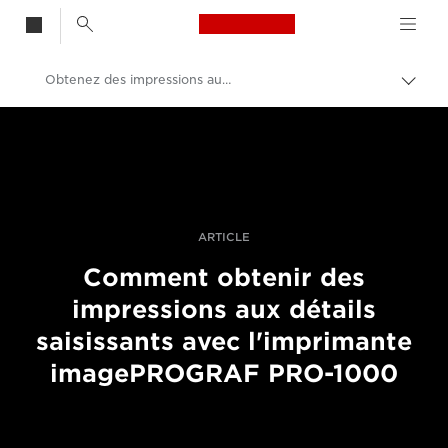
Canon Logo, back t
Obtenez des impressions aux détails saisissants avec l'imprimante imagePROGRAF PRO-1000
Bascu
entre
Canon
les
fils
Vidéo et photographie professionnelles
d'Ari
Histoires
ARTICLE
Comment obtenir des
impressions aux détails
saisissants avec l'imprimante
imagePROGRAF PRO-1000