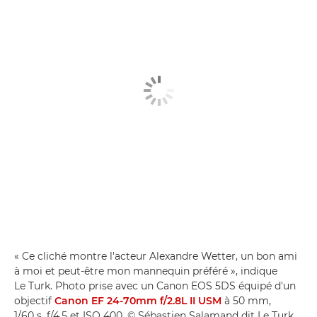
« Ce cliché montre l'acteur Alexandre Wetter, un bon ami
à moi et peut-être mon mannequin préféré », indique
Le Turk. Photo prise avec un Canon EOS 5DS équipé d'un
objectif
Canon EF 24-70mm f/2.8L II USM
à 50 mm,
1/60 s, f/4,5 et ISO 400. © Sébastien Salamand dit Le Turk