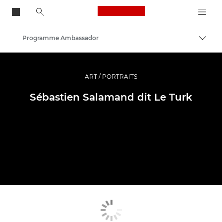
Canon Logo, back to
Programme Ambassador
Bascul
Canon
Vidéo et photographie professionnelles
ART / PORTRAITS
Sébastien Salamand dit Le Turk