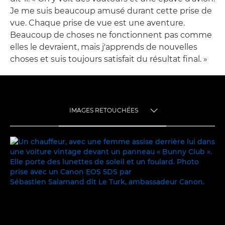
Je me suis beaucoup amusé durant cette prise de
vue. Chaque prise de vue est une aventure.
Beaucoup de choses ne fonctionnent pas comme
elles le devraient, mais j'apprends de nouvelles
choses et suis toujours satisfait du résultat final. »
IMAGES RETOUCHÉES
TOGGLE MENU
IMAGES RETOUCHÉES