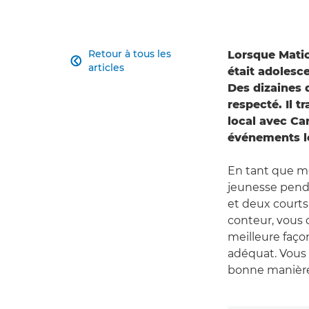
Retour à tous les
Lorsque Matic

articles
était adolesce
Des dizaines d
respecté. Il t
local avec Ca
événements le
En tant que me
jeunesse penda
et deux courts 
conteur, vous 
meilleure façon
adéquat. Vous
bonne manière