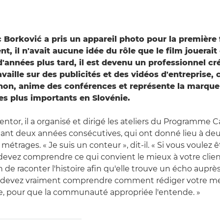
 Borković a pris un appareil photo pour la première fo
nt, il n'avait aucune idée du rôle que le film jouerait
'années plus tard, il est devenu un professionnel cré
ravaille sur des publicités et des vidéos d'entreprise,
non, anime des conférences et représente la marque
s plus importants en Slovénie.
ntor, il a organisé et dirigé les ateliers du Programme 
nt deux années consécutives, qui ont donné lieu à deu
métrages. « Je suis un conteur », dit-il. « Si vous voulez 
devez comprendre ce qui convient le mieux à votre client
 de raconter l'histoire afin qu'elle trouve un écho auprè
 devez vraiment comprendre comment rédiger votre me
, pour que la communauté appropriée l'entende. »