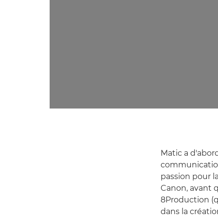
Matic a d'abor
communications
passion pour la
Canon, avant qu
8Production (q
dans la créati