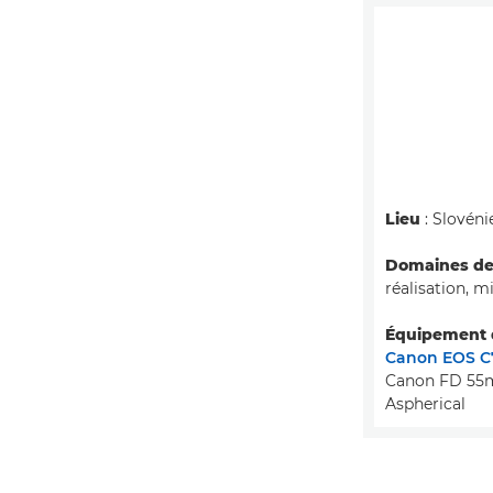
Lieu
: Slovéni
Domaines de 
réalisation, m
Équipement d
Canon EOS C
Canon FD 55mm
Aspherical