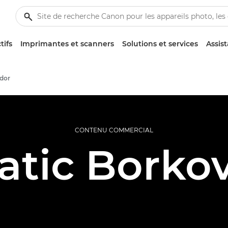
tifs
Imprimantes et scanners
Solutions et services
Assis
dor
CONTENU COMMERCIAL
atic Borkov