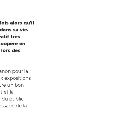
is alors qu'il
 dans sa vie.
atif très
 coopère en
 lors des
Canon pour la
x expositions
être un bon
 et la
s du public
ssage de la