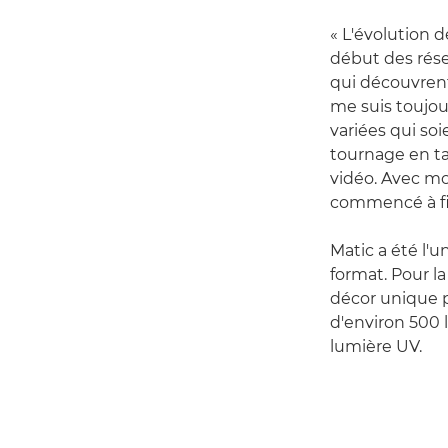
« L'évolution d
début des rése
qui découvrent
me suis toujou
variées qui soi
tournage en ta
vidéo. Avec mo
commencé à fil
Matic a été l'
format. Pour l
décor unique p
d'environ 500 li
lumière UV.