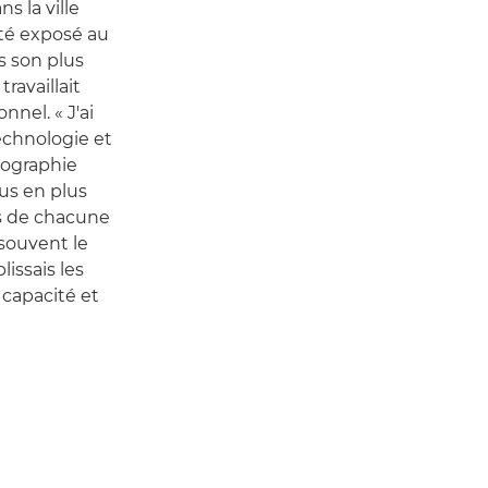
s la ville
été exposé au
 son plus
ravaillait
nel. « J'ai
technologie et
otographie
us en plus
ors de chacune
s souvent le
issais les
 capacité et