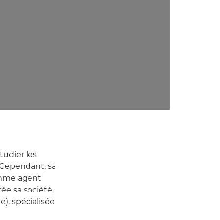
tudier les
. Cependant, sa
comme agent
rée sa société,
), spécialisée