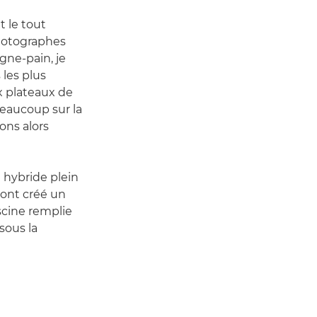
t le tout
photographes
gne-pain, je
 les plus
ux plateaux de
eaucoup sur la
ons alors
P
hybride plein
 ont créé un
scine remplie
 sous la