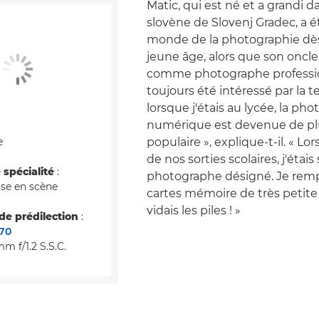
Matic, qui est né et a grandi dan
slovène de Slovenj Gradec, a 
monde de la photographie dès
jeune âge, alors que son oncle t
comme photographe profession
toujours été intéressé par la 
lorsque j'étais au lycée, la ph
numérique est devenue de pl
e
populaire », explique-t-il. « L
de nos sorties scolaires, j'étai
spécialité
:
photographe désigné. Je rempl
ise en scène
cartes mémoire de très petite
vidais les piles ! »
e prédilection
:
70
 f/1.2 S.S.C.