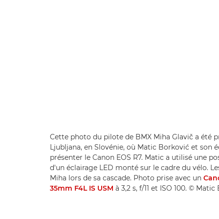
Cette photo du pilote de BMX Miha Glavič a été pr
Ljubljana, en Slovénie, où Matic Borković et son 
présenter le Canon EOS R7. Matic a utilisé une po
d'un éclairage LED monté sur le cadre du vélo. Le
Miha lors de sa cascade. Photo prise avec un
Can
35mm F4L IS USM
à 3,2 s, f/11 et ISO 100. © Mati