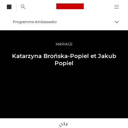
Canon Logo, back to
Programme Ambassador
Bascul
Canon
Vidéo et photographie professionnelles
MARIAGE
Katarzyna Brońska-Popiel et Jakub
Popiel