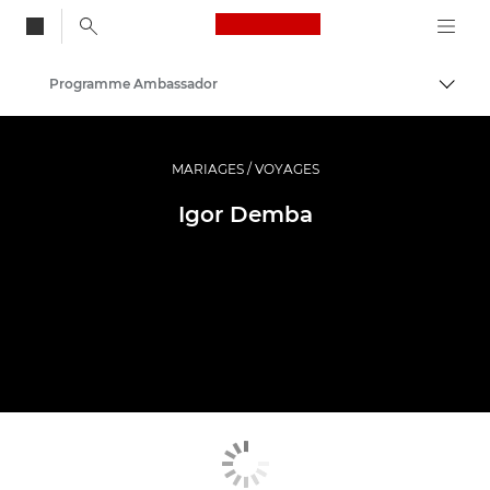
Canon Logo, back to
Programme Ambassador
Bascul
Canon
Vidéo et photographie professionnelles
MARIAGES / VOYAGES
Igor Demba