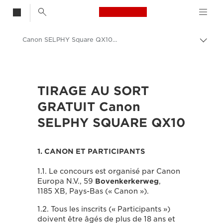
Canon Logo, back t
Canon SELPHY Square QX10 Prize Draw Terms and Conditions
Bascu
entre
Canon
les
fils
Imprimantes Canon
d'Ari
TIRAGE AU SORT
Canon SELPHY SQUARE QX10 - Imprimantes
GRATUIT Canon
SELPHY SQUARE QX10
1. CANON ET PARTICIPANTS
1.1. Le concours est organisé par Canon
Europa N.V., 59
Bovenkerkerweg
,
1185 XB, Pays-Bas (« Canon »).
1.2. Tous les inscrits (« Participants »)
doivent être âgés de plus de 18 ans et