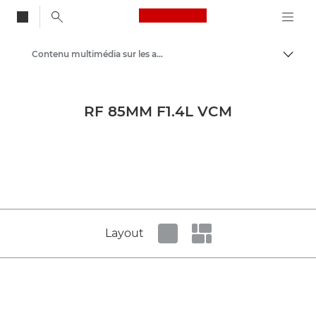
Canon Logo, back to
Contenu multimédia sur les appareils photo et leurs accessoires - Centre de presse Canon
Bascul
Canon
Presse
RF 85MM F1.4L VCM
Imagerie de produit - Centre de presse Canon
Layout