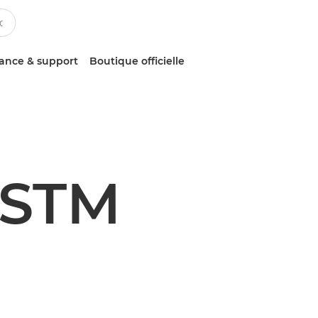
tance & support
Boutique officielle
 STM